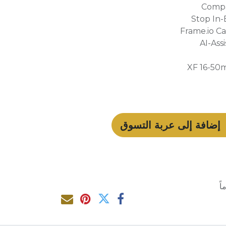
Compa
Frame.io C
AI-Ass
XF 16-50
إضافة إلى عربة التسوق