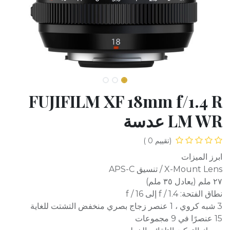
FUJIFILM XF 18mm f/1.4 R
LM WR عدسة
(تقييم 0 )
ابرز الميزات
X-Mount Lens / تنسيق APS-C
٢٧ ملم (يعادل ٣٥ ملم)
نطاق الفتحة: f / 1.4 إلى f / 16
3 شبه كروي ، 1 عنصر زجاج بصري منخفض التشتت للغاية
15 عنصرًا في 9 مجموعات